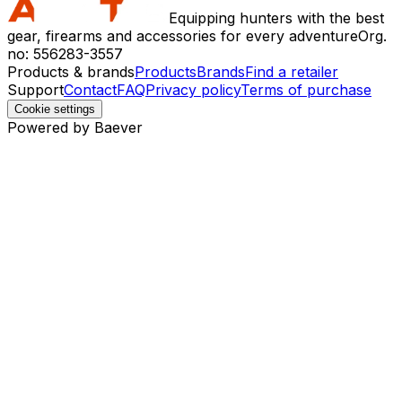
Equipping hunters with the best
gear, firearms and accessories for every adventure
Org.
no: 556283-3557
Products & brands
Products
Brands
Find a retailer
Support
Contact
FAQ
Privacy policy
Terms of purchase
Cookie settings
Powered by Baever