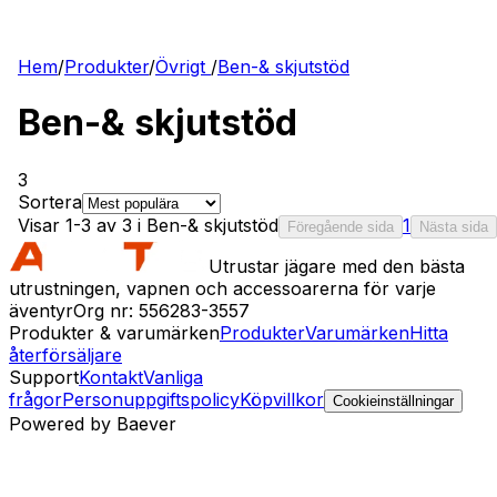
Hem
/
Produkter
/
Övrigt
/
Ben-& skjutstöd
Ben-& skjutstöd
3
Sortera
Visar 1-3 av 3 i Ben-& skjutstöd
1
Föregående sida
Nästa sida
Utrustar jägare med den bästa
utrustningen, vapnen och accessoarerna för varje
äventyr
Org nr: 556283-3557
Produkter & varumärken
Produkter
Varumärken
Hitta
återförsäljare
Support
Kontakt
Vanliga
frågor
Personuppgiftspolicy
Köpvillkor
Cookieinställningar
Powered by Baever