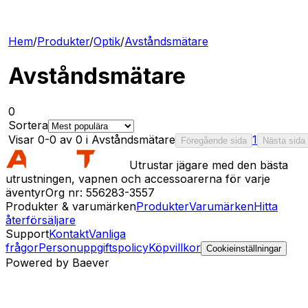
Hem
/
Produkter
/
Optik
/
Avståndsmätare
Avståndsmätare
0
Sortera
Visar 0-0 av 0 i Avståndsmätare
1
Föregående sida
Nästa sida
Utrustar jägare med den bästa
utrustningen, vapnen och accessoarerna för varje
äventyr
Org nr: 556283-3557
Produkter & varumärken
Produkter
Varumärken
Hitta
återförsäljare
Support
Kontakt
Vanliga
frågor
Personuppgiftspolicy
Köpvillkor
Cookieinställningar
Powered by Baever