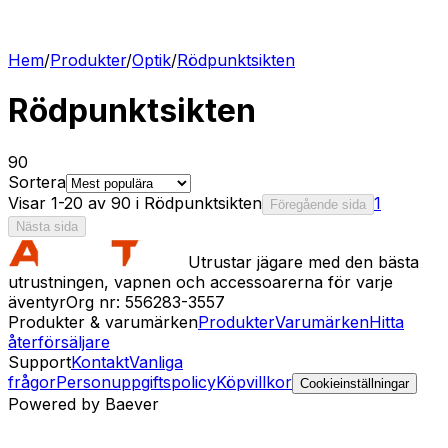
Hem
/
Produkter
/
Optik
/
Rödpunktsikten
Rödpunktsikten
90
Sortera
Visar 1-20 av 90 i Rödpunktsikten
1
Föregående sida
Nästa sida
Utrustar jägare med den bästa
utrustningen, vapnen och accessoarerna för varje
äventyr
Org nr: 556283-3557
Produkter & varumärken
Produkter
Varumärken
Hitta
återförsäljare
Support
Kontakt
Vanliga
frågor
Personuppgiftspolicy
Köpvillkor
Cookieinställningar
Powered by Baever