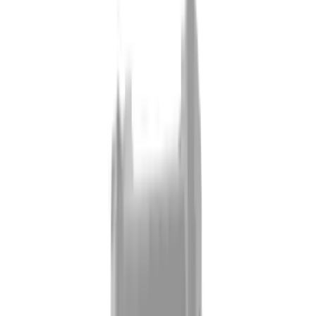
Flunatec